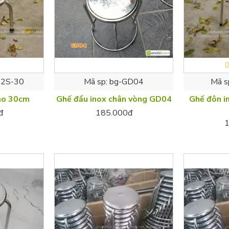
2S-30
Mã sp:
bg-GD04
Mã s
ao 30cm
Ghế đẩu inox chân vòng GD04
Ghế đôn i
đ
185.000đ