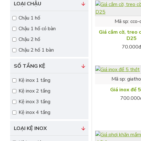
Giá cài dao thớt
LOẠI CHẬU
Chậu 1 hố
Mã sp:
cco-
Chậu 1 hố có bàn
Giá cắm cờ, treo 
Giá kệ chạn bát
D25
Chậu 2 hố
70.000
Chậu 2 hố 1 bàn
Giá kệ cho tủ bếp
SỐ TẦNG KỆ
Mã sp:
giath
Kệ inox 1 tầng
Giá phơi khăn
Giá inox để 
Kệ inox 2 tầng
700.000
Kệ inox 3 tầng
Giá phơi quần áo
Kệ inox 4 tầng
Giá treo khăn inox
LOẠI KỆ INOX
Giá để bình nước nồi cơm