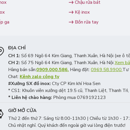
inox
Chậu rửa bát
nox
Kệ inox
ếp ga
Bồn rửa tay
ĐỊA CHỈ
CH 1:
Số 69 Ngõ 64 Kim Giang, Thanh Xuân, Hà Nội (xe ô tô
CH 2:
Số 75 Ngõ 64 Kim Giang, Thanh Xuân, Hà Nội
Xem bả
Hàng bán sẵn:
0909.000.586.
Hàng đặt:
0969.58.9900.
Tư 
Chat:
Kênh zalo công ty
#Xưởng SX đồ inox:
Cty CP Kim khí Hoa Sen
* CS1: Khuôn viên xưởng dệt 19.5 cũ, Thanh Liệt, Thanh Trì
* Liên hệ chào hàng:
Phòng mua 0769192123
GIỜ MỞ CỬA
Thứ 2 đến thứ 7: Sáng từ 8:00-11h30 | Chiều từ 1h30 - 17
Chủ nhật nghỉ. Quý khách đến ngoài giờ vui lòng điện trước!