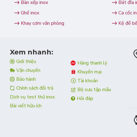
Tủ quầy bán hàng
Bàn xếp inox
Bát đĩa 
chậu rửa inox có chân
Ghế inox
Ca cốc i
ghế inox
Khay cơm văn phòng
Kệ để b
ghế inox tròn
Tủ sấy bát đĩa
ghế đôn inox
ghế đẩu inox
Vòi chậu rửa bát
Xem nhanh:
giá để bát đĩa
Giới thiệu
Hàng thanh lý
kệ bếp inox
Xe đẩy inox
Vận chuyển
Khuyến mại
kệ gia vị
Bảo hành
Tài khoản
kệ inox
Chính sách đổi trả
Bộ sưu tập mẫu
kệ inox 3 tầng
Dịch vụ test thử inox
Hỏi đáp
Bài viết hữu ích
kệ inox nhà tắm
kệ để bếp ga
kệ để giày dép 3 tầng