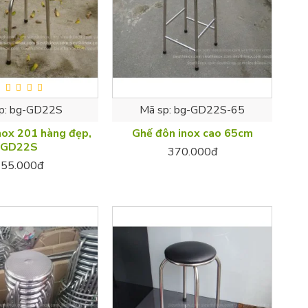
p:
bg-GD22S
Mã sp:
bg-GD22S-65
nox 201 hàng đẹp,
Ghế đôn inox cao 65cm
GD22S
370.000đ
155.000đ