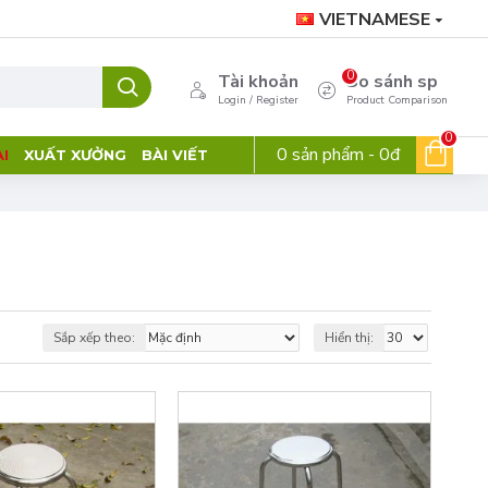
VIETNAMESE
0
Tài khoản
So sánh sp
Login / Register
Product Comparison
0
0 sản phẩm - 0đ
I
XUẤT XƯỞNG
BÀI VIẾT
Sắp xếp theo:
Hiển thị: