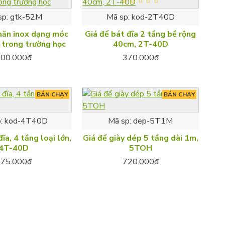
sp:
gtk-52M
Mã sp:
kod-2T40D
hăn inox dạng móc
Giá để bát đĩa 2 tầng bề rộng
 trong trường học
40cm, 2T-40D
600.000đ
370.000đ
BÁN CHẠY
BÁN CHẠY
:
kod-4T40D
Mã sp:
dep-5T1M
ĩa, 4 tầng loại lớn,
Giá để giày dép 5 tầng dài 1m,
4T-40D
5TOH
675.000đ
720.000đ