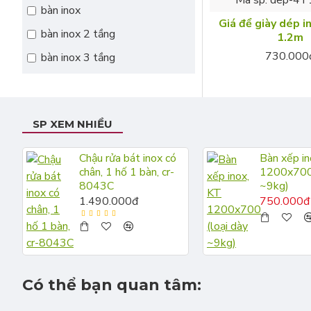
bàn inox
Giá để giày dép i
bàn inox 2 tầng
1.2m
730.000
bàn inox 3 tầng
Lồng chó mèo
bàn inox 304
bàn sơ chế
SP XEM NHIỀU
bàn xếp inox
Móc treo quần áo
bàn ăn inox
Chậu rửa bát inox có
Bàn xếp in
chân, 1 hố 1 bàn, cr-
1200x700 
bẫy mỡ inox
8043C
~9kg)
Phụ kiện phơi quần áo
bồn rửa chén
1.490.000đ
750.000đ
chậu Sơn Hà
Thùng hóa vàng
chậu rửa bát
chậu rửa công nghiệp
Tủ inox
Có thể bạn quan tâm:
chậu rửa inox