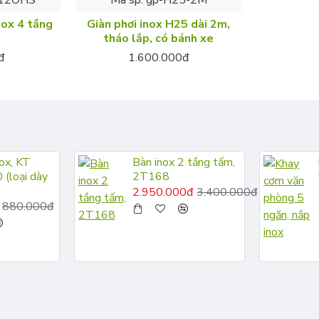
nox 4 tầng
Giàn phơi inox H25 dài 2m,
tháo lắp, có bánh xe
đ
1.600.000đ
ox, KT
Bàn inox 2 tầng tấm,
(loại dày
2T168
2.950.000đ
3.400.000đ
880.000đ