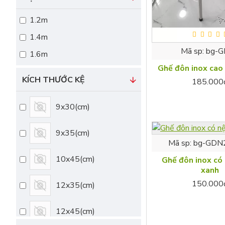
Bộ bàn ghế inox
1.2m
Bồn rửa tay inox
1.4m
Mã sp:
bg-
1.6m
Chân máy giặt tủ lạnh
Ghế đôn inox cao
KÍCH THƯỚC KỆ
185.000
Chậu rửa có chân
9x30(cm)
Chậu rửa công nghiệp
9x35(cm)
Chậu, xô, thùng inox
Mã sp:
bg-GDN
10x45(cm)
Ghế đôn inox có
Dao kéo inox
xanh
150.000
12x35(cm)
Ghế inox
12x45(cm)