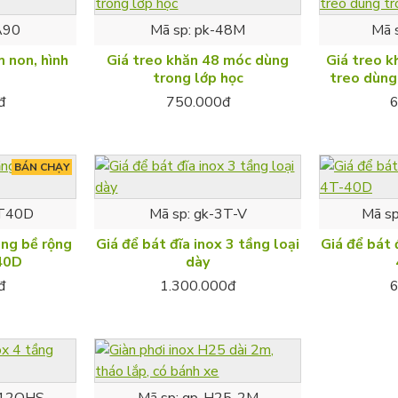
A90
Mã sp:
pk-48M
Mã 
 non, hình
Giá treo khăn 48 móc dùng
Giá treo k
trong lớp học
treo dùng
đ
750.000đ
BÁN CHẠY
3T40D
Mã sp:
gk-3T-V
Mã sp
ầng bề rộng
Giá để bát đĩa inox 3 tầng loại
Giá để bát đ
40D
dày
đ
1.300.000đ
T12OHS
Mã sp:
gp-H25-2M