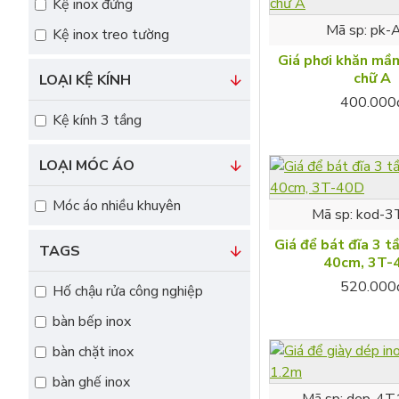
Kệ inox đứng
Mã sp:
pk-
Giỏ đũa inox
Kệ inox treo tường
Giá phơi khăn mầm
chữ A
Kệ bếp inox
LOẠI KỆ KÍNH
400.000
Kệ kính 3 tầng
Kệ inox
LOẠI MÓC ÁO
Móc áo nhiều khuyên
Kệ inox cho tủ bếp
Mã sp:
kod-
Giá để bát đĩa 3 t
TAGS
40cm, 3T-
520.000
Hố chậu rửa công nghiệp
Kệ để giày dép
bàn bếp inox
bàn chặt inox
bàn ghế inox
Khay inox
Mã sp:
dep-4