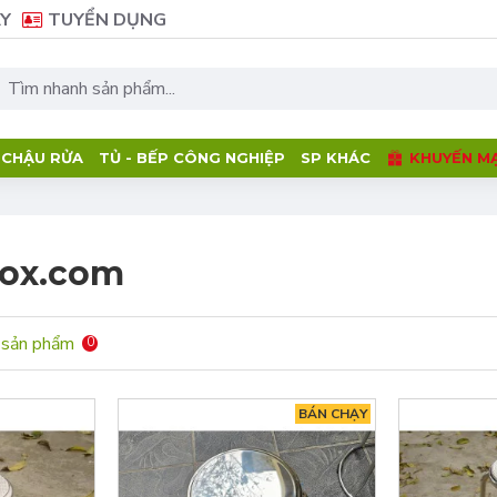
Y
TUYỂN DỤNG
- CHẬU RỬA
TỦ - BẾP CÔNG NGHIỆP
SP KHÁC
KHUYẾN MẠ
nox.com
 sản phẩm
0
BÁN CHẠY