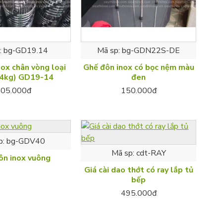
:
bg-GD19.14
Mã sp:
bg-GDN22S-DE
ox chân vòng loại
Ghế đôn inox có bọc nệm màu
.4kg) GD19-14
đen
105.000đ
150.000đ
p:
bg-GDV40
Mã sp:
cdt-RAY
ôn inox vuông
Giá cài dao thớt có ray lắp tủ
bếp
495.000đ