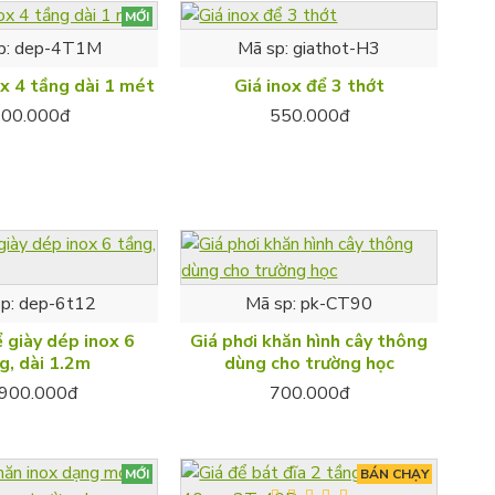
MỚI
p:
dep-4T1M
Mã sp:
giathot-H3
x 4 tầng dài 1 mét
Giá inox để 3 thớt
600.000đ
550.000đ
p:
dep-6t12
Mã sp:
pk-CT90
ể giày dép inox 6
Giá phơi khăn hình cây thông
g, dài 1.2m
dùng cho trường học
.900.000đ
700.000đ
MỚI
BÁN CHẠY