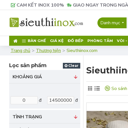
CAM KẾT INOX 100%
GIAO NGAY TRONG NGÀ
Danh mục
BÀN GHẾ
GIÁ KỆ
ĐỒ BẾP
PHÒNG TẮM
VÒI 
Trang chủ
Thương hiện
Sieuthiinox.com
Lọc sản phẩm
Clear
Sieuthii
KHOẢNG GIÁ
So sánh
đ
đ
TÌNH TRẠNG