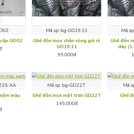
GD02
Mã sp:
bg-GD19.11
Mã sp
 cấp GD02
Ghế đôn inox chân vòng giá rẻ
Ghế đôn in
GD19.11
dày (1
đ
95.000đ
22S-XA
Mã sp:
bg-GD22T
Mã s
 nệm màu
Ghế đôn inox mặt trơn GD22T
Ghế đ
145.000đ
đ