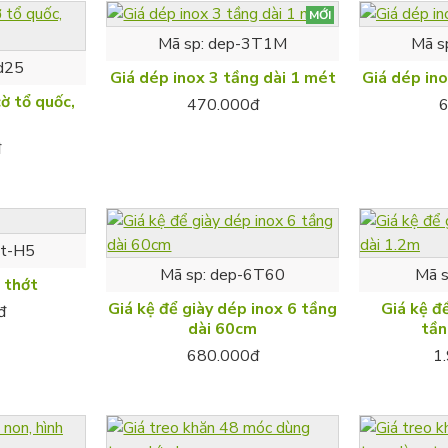
MỚI
Mã sp:
dep-3T1M
Mã s
d25
Giá dép inox 3 tầng dài 1 mét
Giá dép ino
cờ tổ quốc,
470.000đ
đ
ot-H5
Mã sp:
dep-6T60
Mã s
5 thớt
Giá kệ để giày dép inox 6 tầng
Giá kệ đ
đ
dài 60cm
tần
680.000đ
1