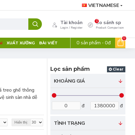
VIETNAMESE
0
Tài khoản
So sánh sp
Login / Register
Product Comparison
0
0 sản phẩm - 0đ
I
XUẤT XƯỞNG
BÀI VIẾT
Lọc sản phẩm
Clear
KHOẢNG GIÁ
iá treo ghế thông
vệ sinh sàn nhà dễ
đ
đ
Hiển thị:
TÌNH TRẠNG