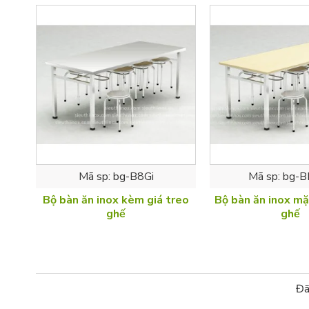
Mã sp:
bg-B8Gi
Mã sp:
bg-B
Bộ bàn ăn inox kèm giá treo
Bộ bàn ăn inox m
ghế
ghế
Đã