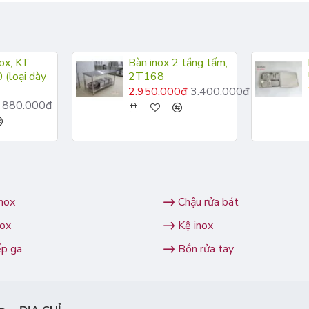
ox, KT
Bàn inox 2 tầng tấm,
(loại dày
2T168
2.950.000đ
3.400.000đ
880.000đ
inox
Chậu rửa bát
nox
Kệ inox
ếp ga
Bồn rửa tay