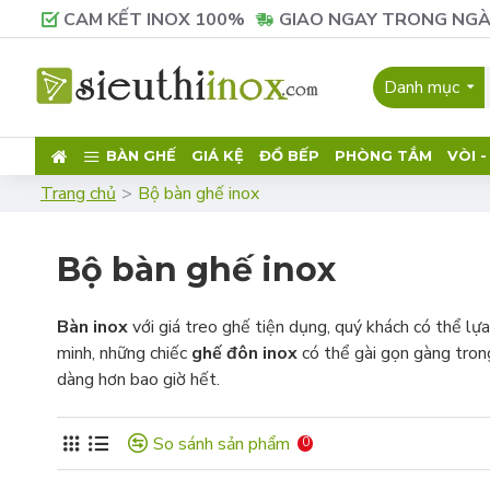
CAM KẾT INOX 100%
GIAO NGAY TRONG NGÀ
Danh mục
BÀN GHẾ
GIÁ KỆ
ĐỒ BẾP
PHÒNG TẮM
VÒI 
Trang chủ
Bộ bàn ghế inox
Bộ bàn ghế inox
Bàn inox
với giá treo ghế tiện dụng, quý khách có thể lự
minh, những chiếc
ghế đôn inox
có thể gài gọn gàng trong
dàng hơn bao giờ hết.
So sánh sản phẩm
0