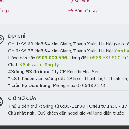
nox
Kệ inox
ếp ga
Bồn rửa tay
ĐỊA CHỈ
CH 1:
Số 69 Ngõ 64 Kim Giang, Thanh Xuân, Hà Nội (xe ô tô
CH 2:
Số 75 Ngõ 64 Kim Giang, Thanh Xuân, Hà Nội
Xem bả
Hàng bán sẵn:
0909.000.586.
Hàng đặt:
0969.58.9900.
Tư 
Chat:
Kênh zalo công ty
#Xưởng SX đồ inox:
Cty CP Kim khí Hoa Sen
* CS1: Khuôn viên xưởng dệt 19.5 cũ, Thanh Liệt, Thanh Trì
* Liên hệ chào hàng:
Phòng mua 0769192123
GIỜ MỞ CỬA
Thứ 2 đến thứ 7: Sáng từ 8:00-11h30 | Chiều từ 1h30 - 17
Chủ nhật nghỉ. Quý khách đến ngoài giờ vui lòng điện trước!