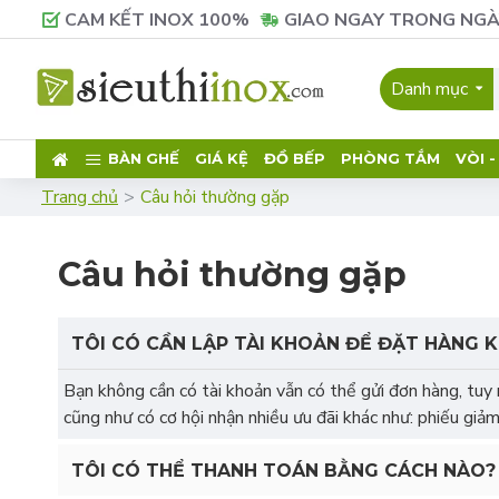
CAM KẾT INOX 100%
GIAO NGAY TRONG NGÀ
Danh mục
BÀN GHẾ
GIÁ KỆ
ĐỒ BẾP
PHÒNG TẮM
VÒI 
Trang chủ
Câu hỏi thường gặp
Câu hỏi thường gặp
TÔI CÓ CẦN LẬP TÀI KHOẢN ĐỂ ĐẶT HÀNG 
Bạn không cần có tài khoản vẫn có thể gửi đơn hàng, tuy 
cũng như có cơ hội nhận nhiều ưu đãi khác như: phiếu giảm
TÔI CÓ THỂ THANH TOÁN BẰNG CÁCH NÀO?