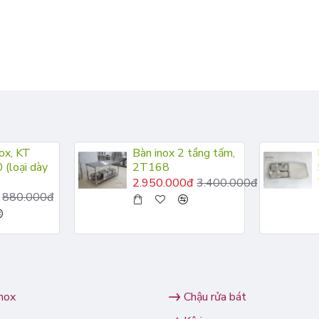
ox, KT
Bàn inox 2 tầng tấm,
(loại dày
2T168
2.950.000đ
3.400.000đ
880.000đ
inox
Chậu rửa bát