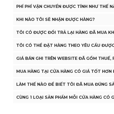
PHÍ PHÍ VẬN CHUYỂN ĐƯỢC TÍNH NHƯ THẾ N
KHI NÀO TÔI SẼ NHẬN ĐƯỢC HÀNG?
TÔI CÓ ĐƯỢC ĐỔI TRẢ LẠI HÀNG ĐÃ MUA K
TÔI CÓ THỂ ĐẶT HÀNG THEO YÊU CẦU ĐƯỢ
GIÁ BÁN GHI TRÊN WEBSITE ĐÃ GỒM THUẾ, P
MUA HÀNG TẠI CỬA HÀNG CÓ GIÁ TỐT HƠN
LÀM THẾ NÀO ĐỂ BIẾT TÔI ĐÃ MUA ĐÚNG SẢ
CÙNG 1 LOẠI SẢN PHẨM MỖI CỬA HÀNG CÓ 