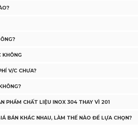
ÀO?
HÔNG?
C KHÔNG
HÍ V/C CHƯA?
 KHÔNG?
N PHẨM CHẤT LIỆU INOX 304 THAY VÌ 201
GIÁ BÁN KHÁC NHAU, LÀM THẾ NÀO ĐỂ LỰA CHỌN?