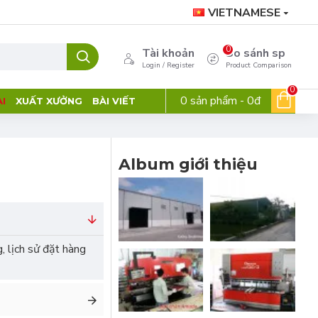
VIETNAMESE
0
Tài khoản
So sánh sp
Login / Register
Product Comparison
0
0 sản phẩm - 0đ
I
XUẤT XƯỞNG
BÀI VIẾT
Album giới thiệu
, lịch sử đặt hàng