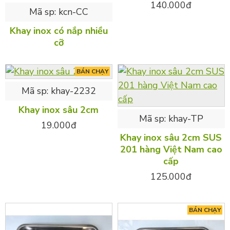
140.000đ
Mã sp:
kcn-CC
Khay inox có nắp nhiều
cỡ
BÁN CHẠY
Mã sp:
khay-2232
Khay inox sâu 2cm
Mã sp:
khay-TP
19.000đ
Khay inox sâu 2cm SUS
201 hàng Việt Nam cao
cấp
125.000đ
BÁN CHẠY