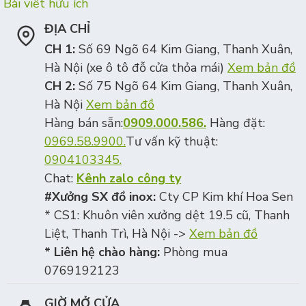
Bài viết hữu ích
ĐỊA CHỈ
CH 1:
Số 69 Ngõ 64 Kim Giang, Thanh Xuân,
Hà Nội (xe ô tô đỗ cửa thỏa mái)
Xem bản đồ
CH 2:
Số 75 Ngõ 64 Kim Giang, Thanh Xuân,
Hà Nội
Xem bản đồ
Hàng bán sẵn:
0909.000.586.
Hàng đặt:
0969.58.9900.
Tư vấn kỹ thuật:
0904103345.
Chat:
Kênh zalo công ty
#Xưởng SX đồ inox:
Cty CP Kim khí Hoa Sen
* CS1: Khuôn viên xưởng dệt 19.5 cũ, Thanh
Liệt, Thanh Trì, Hà Nội ->
Xem bản đồ
* Liên hệ chào hàng:
Phòng mua
0769192123
GIỜ MỞ CỬA