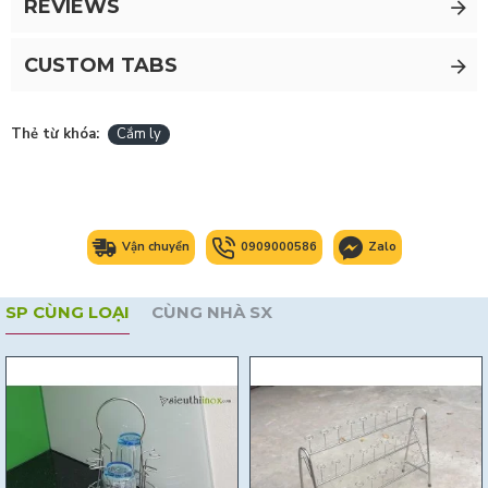
REVIEWS
CUSTOM TABS
Thẻ từ khóa:
Cắm ly
Vận chuyển
0909000586
Zalo
SP CÙNG LOẠI
CÙNG NHÀ SX