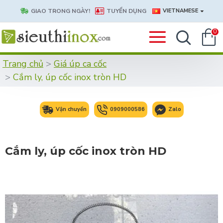
GIAO TRONG NGÀY!
TUYỂN DỤNG
VIETNAMESE
0
Trang chủ
Giá úp ca cốc
Cắm ly, úp cốc inox tròn HD
Vận chuyển
0909000586
Zalo
Cắm ly, úp cốc inox tròn HD