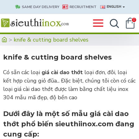
SAME DAY DELIVERY
RECRUITMENT
ENGLISH
0
knife & cutting board shelves
knife & cutting board shelves
Có sẵn các loại
giá cài dao thớt
loại đơn, đôi, loại
kết hợp cùng giỏ đũa... Đặc biệt, chúng tôi còn có các
loại giá cài dao thớt được làm bằng chất liệu inox
304 mẫu mã đẹp, độ bền cao
Dưới đây là một số mẫu giá cài dao
thớt phổ biến sieuthiinox.com đang
cung cấp: