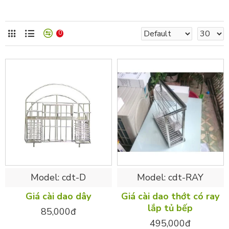
0
Model:
cdt-D
Model:
cdt-RAY
Giá cài dao dây
Giá cài dao thớt có ray
lắp tủ bếp
85,000đ
495,000đ