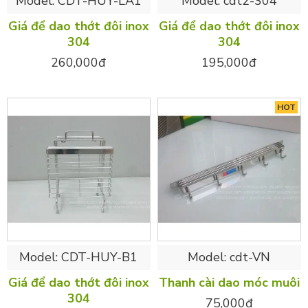
Model:
CDT-HUY-LA1
Model:
cdt2-304
Giá để dao thớt đôi inox
Giá để dao thớt đôi inox
304
304
260,000đ
195,000đ
HOT
Model:
CDT-HUY-B1
Model:
cdt-VN
Giá để dao thớt đôi inox
Thanh cài dao móc muôi
304
75,000đ