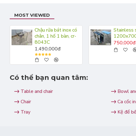
MOST VIEWED
Chậu rửa bát inox có
Stainless 
chân, 1 hố 1 bàn, cr-
1200x70
8043C
750,000đ
1,490,000đ
Có thể bạn quan tâm:
Table and chair
Bowl and
Chair
Ca cốc i
Tray
Kệ để b