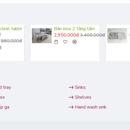
steel table
Bàn inox 2 tầng tấm
0
2,950,000đ
3,400,000đ
880,000đ
 tray
Sinks
nox
Shelves
ếp ga
Hand wash sink