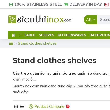
100% STAINLESS STEEL
DELIVERY IN DAY
All
TABLE
SHELVES
KITCHENWARES
BATHROO
Stand clothes shelves
Stand clothes shelves
Cây treo quần áo
hay
giá móc treo quần áo
dùng trong
khăn, móc ô,…
Sieuthiinox.com hiện đang cung cấp 2 loại: cây treo quần
dưới đây:
Product Compare
0