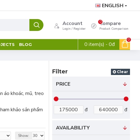
ENGLISH
0
Account
Compare
Login / Register
Product Comparison
0
0 item(s) - 0đ
JECTS
BLOG
Filter
Clear
PRICE
n áo khoác, mũ, treo
g tham khảo sản phẩm
đ
đ
AVAILABILITY
Show: