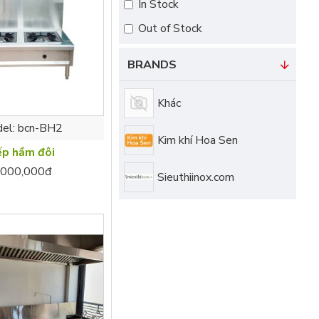
In Stock
Out of Stock
BRANDS
Khác
el:
bcn-BH2
Kim khí Hoa Sen
p hầm đôi
,000,000đ
Sieuthiinox.com