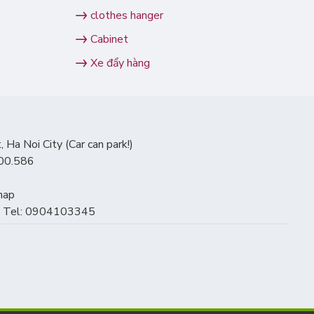
clothes hanger
Cabinet
Xe đẩy hàng
Ha Noi City (Car can park!)
000.586
map
Noi Tel: 0904103345