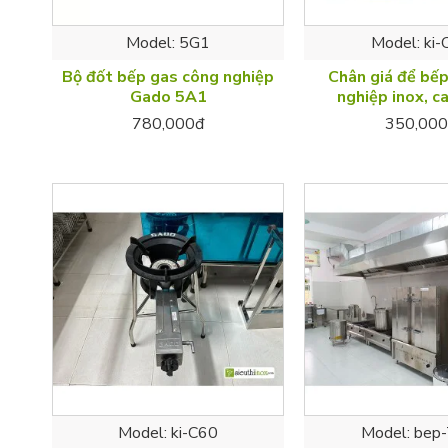
Model:
5G1
Model:
ki-
Bộ đốt bếp gas công nghiệp
Chân giá để bế
Gado 5A1
nghiệp inox, 
780,000đ
350,000
Model:
ki-C60
Model:
bep