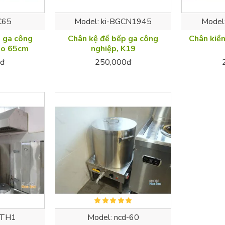
C65
Model:
ki-BGCN1945
Model
p ga công
Chân kệ để bếp ga công
Chân kiề
cao 65cm
nghiệp, K19
đ
250,000đ
-TH1
Model:
ncd-60