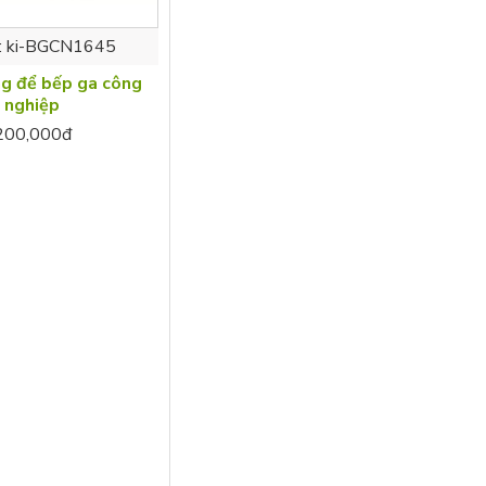
:
ki-BGCN1645
ng để bếp ga công
nghiệp
200,000đ