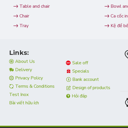
Table and chair
Bowl and
Chair
Ca cốc i
Tray
Kệ để b
Links:
About Us
Sale off
Delivery
Specials
Privacy Policy
Bank account
Terms & Conditions
Design of products
Test Inox
Hỏi đáp
Bài viết hữu ích