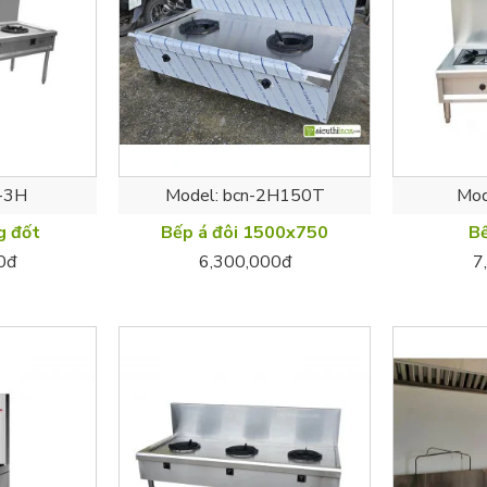
-3H
Model:
bcn-2H150T
Mod
g đốt
Bếp á đôi 1500x750
Bế
0đ
6,300,000đ
7