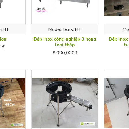
-BH1
Model:
bcn-3HT
Mo
đơn
Bếp inox công nghiệp 3 họng
Bếp inox
loại thấp
tu
0đ
8,000,000đ