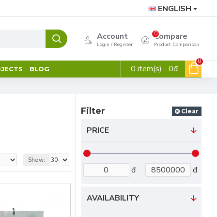
ENGLISH
0
Account
Compare
Login / Register
Product Comparison
0
0 item(s) - 0đ
JECTS
BLOG
Filter
Clear
PRICE
Show:
đ
đ
AVAILABILITY