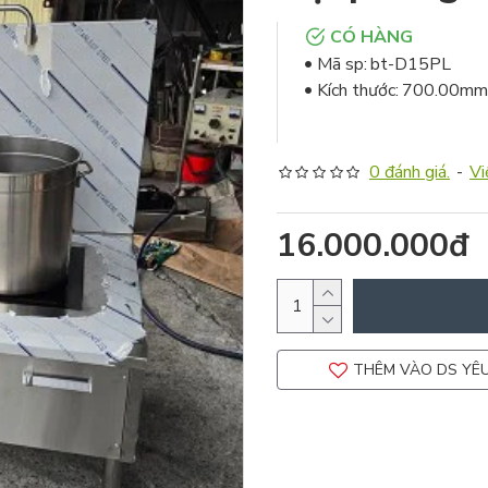
CÓ HÀNG
Mã sp:
bt-D15PL
Kích thước:
700.00mm
0 đánh giá.
-
Vi
16.000.000đ
THÊM VÀO DS YÊU