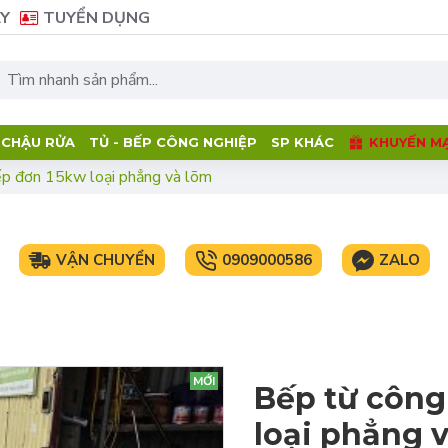
Y
TUYỂN DỤNG
- CHẬU RỬA
TỦ - BẾP CÔNG NGHIỆP
SP KHÁC
KHUYẾN MẠ
ếp đơn 15kw loại phẳng và lõm
VẬN CHUYỂN
0909000586
ZALO
MỚI
Bếp từ công
loại phẳng 