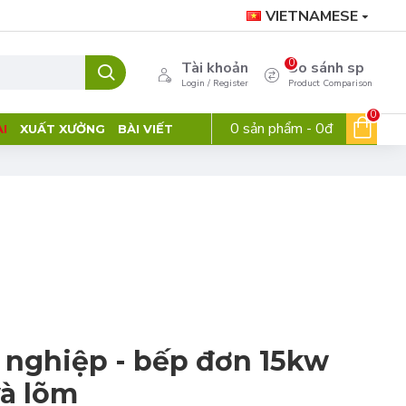
VIETNAMESE
0
Tài khoản
So sánh sp
Login / Register
Product Comparison
0
0 sản phẩm - 0đ
I
XUẤT XƯỞNG
BÀI VIẾT
 nghiệp - bếp đơn 15kw
và lõm