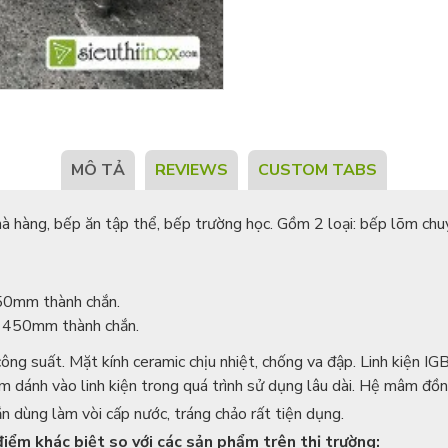
MÔ TẢ
REVIEWS
CUSTOM TABS
à hàng, bếp ăn tập thể, bếp trường học. Gồm 2 loại: bếp lõm ch
0mm thành chắn.
450mm thành chắn.
g suất. Mặt kính ceramic chịu nhiệt, chống va đập. Linh kiện IGBT
m dánh vào linh kiện trong quá trình sử dụng lâu dài. Hệ mâm đ
 dùng làm vòi cấp nước, tráng chảo rất tiện dụng.
điểm khác biệt so với các sản phẩm trên thị trường: