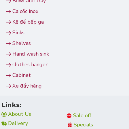
Bowl and tray
Ca cốc inox
Kệ để bếp ga
Sinks
Shelves
Hand wash sink
clothes hanger
Cabinet
Xe đẩy hàng
Links:
About Us
Sale off
Delivery
Specials