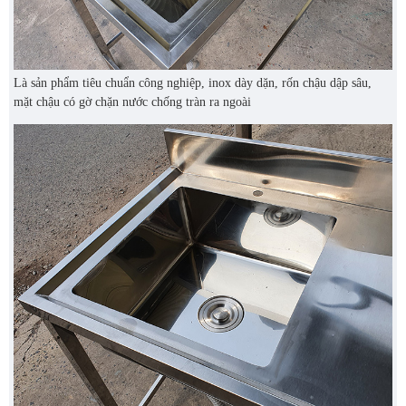
Là sản phẩm tiêu chuẩn công nghiệp, inox dày dặn, rốn chậu dập sâu,
mặt chậu có gờ chặn nước chống tràn ra ngoài