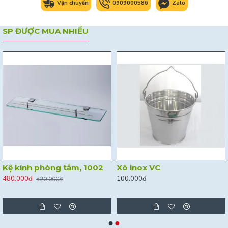
Vận chuyển
0909000586
Zalo
SP ĐƯỢC MUA NHIỀU
Kệ kính phòng tắm, 1002
Xô inox VC
480.000đ
100.000đ
520.000đ