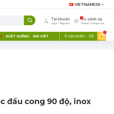
VIETNAMESE
0
Tài khoản
So sánh sp
Login / Register
Product Comparison
0
0 sản phẩm - 0đ
I
XUẤT XƯỞNG
BÀI VIẾT
c đầu cong 90 độ, inox