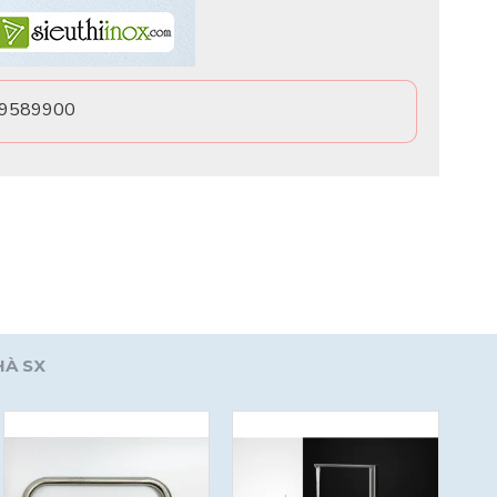
0969589900
HÀ SX