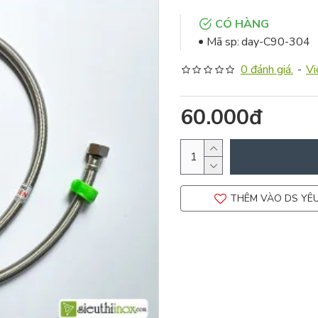
CÓ HÀNG
Mã sp:
day-C90-304
0 đánh giá.
-
Vi
60.000đ
THÊM VÀO DS YÊU