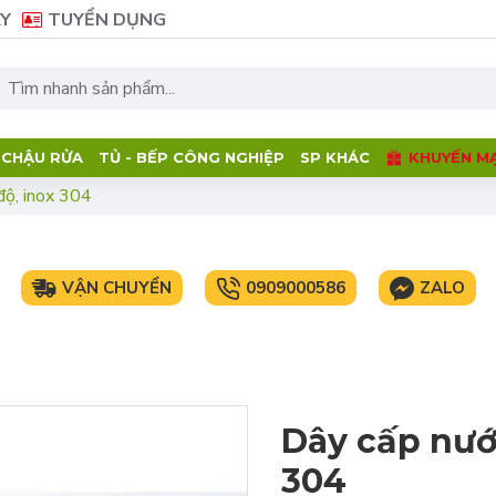
Y
TUYỂN DỤNG
- CHẬU RỬA
TỦ - BẾP CÔNG NGHIỆP
SP KHÁC
KHUYẾN MẠ
độ, inox 304
VẬN CHUYỂN
0909000586
ZALO
Dây cấp nướ
304