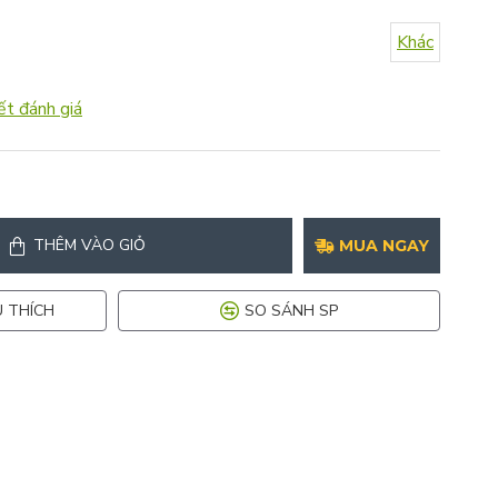
Khác
ết đánh giá
THÊM VÀO GIỎ
MUA NGAY
 THÍCH
SO SÁNH SP