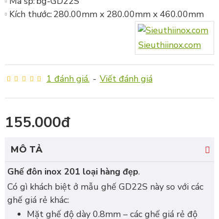
Mã sp:
bg-GD22S
Kích thước:
280.00mm x 280.00mm x 460.00mm
Sieuthiinox.com
1 đánh giá.
-
Viết đánh giá
155.000đ
MÔ TẢ
Ghế đôn inox 201 loại hàng đẹp
.
Có gì khách biệt ở mẫu ghế GD22S này so với các
ghế giá rẻ khác:
Mặt ghế độ dày 0.8mm – các ghế giá rẻ độ