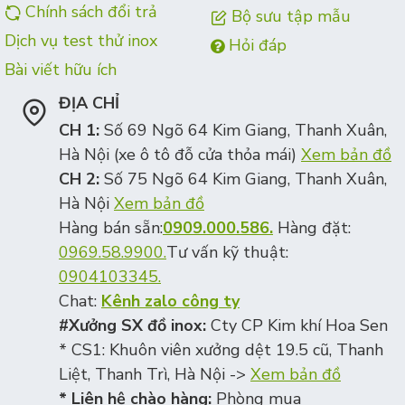
Chính sách đổi trả
Bộ sưu tập mẫu
Dịch vụ test thử inox
Hỏi đáp
Bài viết hữu ích
ĐỊA CHỈ
CH 1:
Số 69 Ngõ 64 Kim Giang, Thanh Xuân,
Hà Nội (xe ô tô đỗ cửa thỏa mái)
Xem bản đồ
CH 2:
Số 75 Ngõ 64 Kim Giang, Thanh Xuân,
Hà Nội
Xem bản đồ
Hàng bán sẵn:
0909.000.586.
Hàng đặt:
0969.58.9900.
Tư vấn kỹ thuật:
0904103345.
Chat:
Kênh zalo công ty
#Xưởng SX đồ inox:
Cty CP Kim khí Hoa Sen
* CS1: Khuôn viên xưởng dệt 19.5 cũ, Thanh
Liệt, Thanh Trì, Hà Nội ->
Xem bản đồ
* Liên hệ chào hàng:
Phòng mua