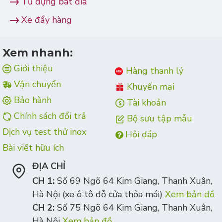
Tủ đựng bát đĩa
Xe đẩy hàng
Xem nhanh:
Giới thiệu
Hàng thanh lý
Vận chuyển
Khuyến mại
Bảo hành
Tài khoản
Chính sách đổi trả
Bộ sưu tập mẫu
Dịch vụ test thử inox
Hỏi đáp
Bài viết hữu ích
ĐỊA CHỈ
CH 1:
Số 69 Ngõ 64 Kim Giang, Thanh Xuân,
Hà Nội (xe ô tô đỗ cửa thỏa mái)
Xem bản đồ
CH 2:
Số 75 Ngõ 64 Kim Giang, Thanh Xuân,
Hà Nội
Xem bản đồ