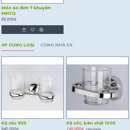
Móc áo đơn 7 khuyên
MH112
65.000đ
SP CÙNG LOẠI
CÙNG NHÀ SX
Kệ cốc 905
Kệ cốc, bàn chải 1005
845.000đ
145.000đ
160.000đ