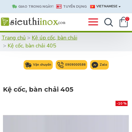
GIAO TRONG NGÀY!
TUYỂN DỤNG
VIETNAMESE
0
Trang chủ
Kệ úp cốc, bàn chải
Kệ cốc, bàn chải 405
Vận chuyển
0909000586
Zalo
Kệ cốc, bàn chải 405
-10 %