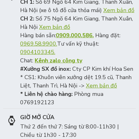
CH 1:
Số 69 Ngõ 64 Kim Giang, Thanh Xuân,
Hà Nội (xe ô tô đỗ cửa thỏa mái)
Xem bản đồ
CH 2:
Số 75 Ngõ 64 Kim Giang, Thanh Xuân,
Hà Nội
Xem bản đồ
Hàng bán sẵn:
0909.000.586.
Hàng đặt:
0969.58.9900.
Tư vấn kỹ thuật:
0904103345.
Chat:
Kênh zalo công ty
#Xưởng SX đồ inox:
Cty CP Kim khí Hoa Sen
* CS1: Khuôn viên xưởng dệt 19.5 cũ, Thanh
Liệt, Thanh Trì, Hà Nội ->
Xem bản đồ
* Liên hệ chào hàng:
Phòng mua
0769192123
GIỜ MỞ CỬA
Thứ 2 đến thứ 7: Sáng từ 8:00-11h30 |
Chiều từ 1h30 - 17:30