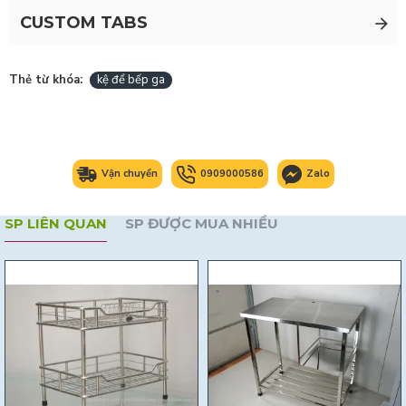
CUSTOM TABS
Thẻ từ khóa:
kệ để bếp ga
Vận chuyển
0909000586
Zalo
SP LIÊN QUAN
SP ĐƯỢC MUA NHIỀU