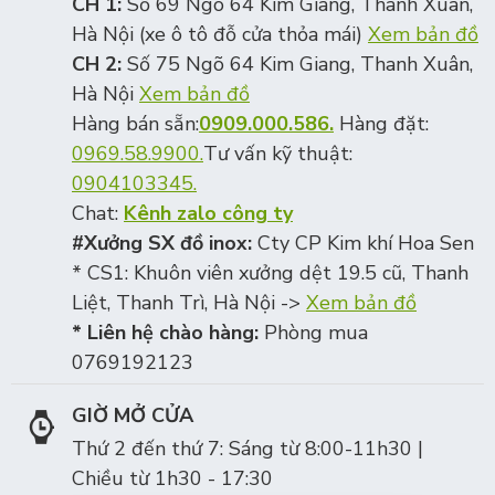
CH 1:
Số 69 Ngõ 64 Kim Giang, Thanh Xuân,
Hà Nội (xe ô tô đỗ cửa thỏa mái)
Xem bản đồ
CH 2:
Số 75 Ngõ 64 Kim Giang, Thanh Xuân,
Hà Nội
Xem bản đồ
Hàng bán sẵn:
0909.000.586.
Hàng đặt:
0969.58.9900.
Tư vấn kỹ thuật:
0904103345.
Chat:
Kênh zalo công ty
#Xưởng SX đồ inox:
Cty CP Kim khí Hoa Sen
* CS1: Khuôn viên xưởng dệt 19.5 cũ, Thanh
Liệt, Thanh Trì, Hà Nội ->
Xem bản đồ
* Liên hệ chào hàng:
Phòng mua
0769192123
GIỜ MỞ CỬA
Thứ 2 đến thứ 7: Sáng từ 8:00-11h30 |
Chiều từ 1h30 - 17:30