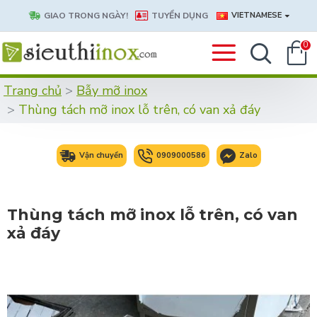
GIAO TRONG NGÀY!
TUYỂN DỤNG
VIETNAMESE
0
Trang chủ
Bẫy mỡ inox
Thùng tách mỡ inox lỗ trên, có van xả đáy
Vận chuyển
0909000586
Zalo
Thùng tách mỡ inox lỗ trên, có van
xả đáy