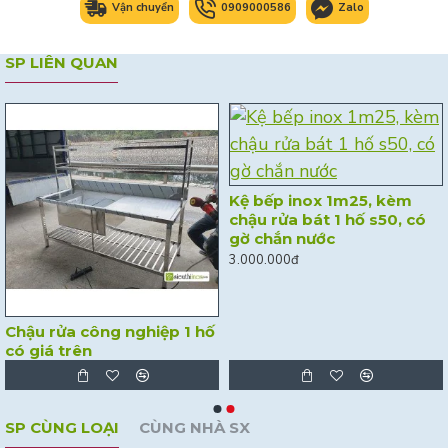
Vận chuyển
0909000586
Zalo
SP LIÊN QUAN
Kệ bếp inox 1m25, kèm
chậu rửa bát 1 hố s50, có
gờ chắn nước
3.000.000đ
Chậu rửa công nghiệp 1 hố
có giá trên
SP CÙNG LOẠI
CÙNG NHÀ SX