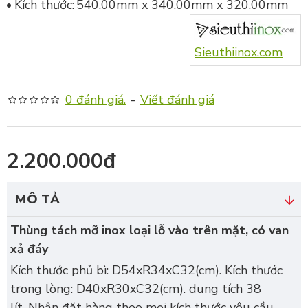
Kích thước:
540.00mm x 340.00mm x 320.00mm
Sieuthiinox.com
0 đánh giá.
-
Viết đánh giá
2.200.000đ
MÔ TẢ
Thùng tách mỡ inox loại lỗ vào trên mặt, có van
xả đáy
Kích thước phủ bì: D54xR34xC32(cm). Kích thước
trong lòng: D40xR30xC32(cm). dung tích 38
lít. Nhận đặt hàng theo mọi kích thước yêu cầu.