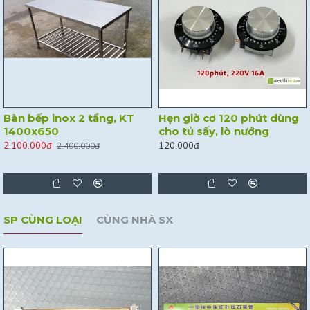
Bàn bếp inox 2 tầng, KT
Hẹn giờ cơ 120 phút dùng
1400x650
cho tủ sấy, lò nướng
2.100.000đ
120.000đ
2.400.000đ
SP CÙNG LOẠI
CÙNG NHÀ SX