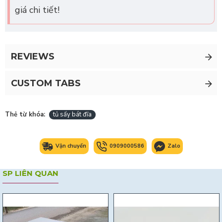
giá chi tiết!
REVIEWS
CUSTOM TABS
Thẻ từ khóa:
tủ sấy bát đĩa
Vận chuyển
0909000586
Zalo
SP LIÊN QUAN