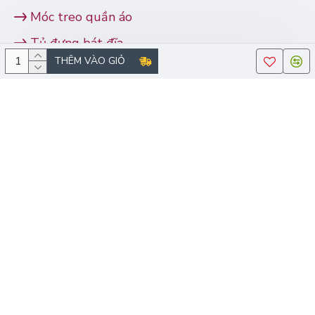
Móc treo quần áo
Tủ đựng bát đĩa
THÊM VÀO GIỎ
Xe đẩy hàng
Xem nhanh:
Giới thiệu
Hàng thanh lý
Vận chuyển
Khuyến mại
Bảo hành
Tài khoản
Chính sách đổi trả
Bộ sưu tập mẫu
Dịch vụ test thử inox
Hỏi đáp
Bài viết hữu ích
ĐỊA CHỈ
CH 1:
Số 69 Ngõ 64 Kim Giang, Thanh Xuân,