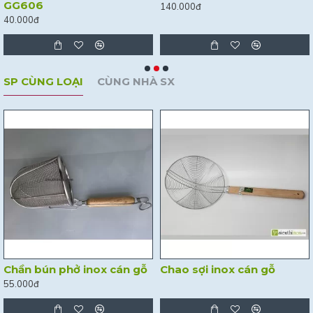
GG606
140.000đ
40.000đ
SP CÙNG LOẠI
CÙNG NHÀ SX
Chần bún phở inox cán gỗ
Chao sợi inox cán gỗ
55.000đ