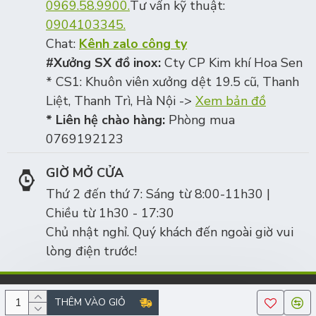
0969.58.9900.
Tư vấn kỹ thuật:
0904103345.
Chat:
Kênh zalo công ty
#Xưởng SX đồ inox:
Cty CP Kim khí Hoa Sen
* CS1: Khuôn viên xưởng dệt 19.5 cũ, Thanh
Liệt, Thanh Trì, Hà Nội ->
Xem bản đồ
* Liên hệ chào hàng:
Phòng mua
0769192123
GIỜ MỞ CỬA
Thứ 2 đến thứ 7: Sáng từ 8:00-11h30 |
Chiều từ 1h30 - 17:30
Chủ nhật nghỉ. Quý khách đến ngoài giờ vui
lòng điện trước!
Công ty cổ phần Kim khí Hoa Sen, số ĐKKD/MST: 0105342106 | ĐT:
THÊM VÀO GIỎ
0969589900 | Copyright © 2010-2025