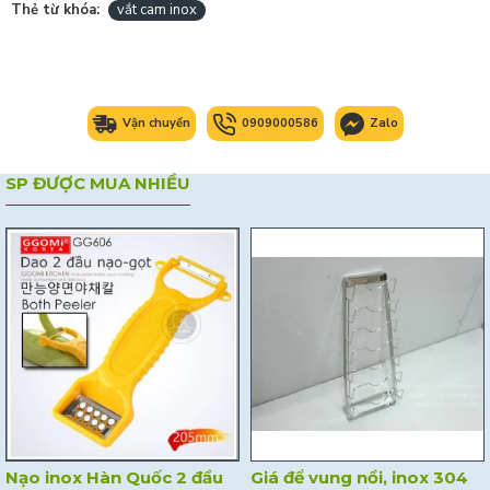
Thẻ từ khóa:
vắt cam inox
Vận chuyển
0909000586
Zalo
SP ĐƯỢC MUA NHIỀU
Nạo inox Hàn Quốc 2 đầu
Giá để vung nồi, inox 304