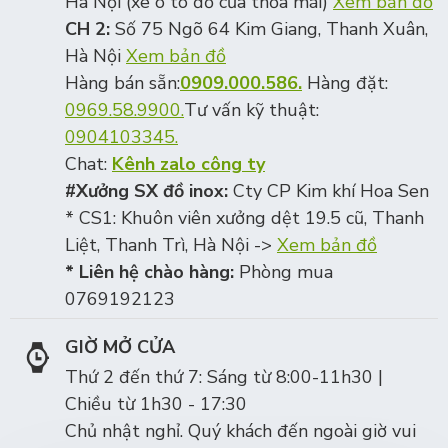
Hà Nội (xe ô tô đỗ cửa thỏa mái)
Xem bản đồ
CH 2:
Số 75 Ngõ 64 Kim Giang, Thanh Xuân,
Hà Nội
Xem bản đồ
Hàng bán sẵn:
0909.000.586.
Hàng đặt:
0969.58.9900.
Tư vấn kỹ thuật:
0904103345.
Chat:
Kênh zalo công ty
#Xưởng SX đồ inox:
Cty CP Kim khí Hoa Sen
* CS1: Khuôn viên xưởng dệt 19.5 cũ, Thanh
Liệt, Thanh Trì, Hà Nội ->
Xem bản đồ
* Liên hệ chào hàng:
Phòng mua
0769192123
GIỜ MỞ CỬA
Thứ 2 đến thứ 7: Sáng từ 8:00-11h30 |
Chiều từ 1h30 - 17:30
Chủ nhật nghỉ. Quý khách đến ngoài giờ vui