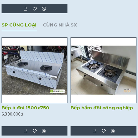
SP CÙNG LOẠI
CÙNG NHÀ SX
Bếp á đôi 1500x750
Bếp hầm đôi công nghiệp
6.300.000đ