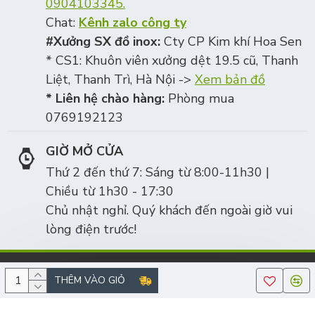
0904103345.
Chat:
Kênh zalo công ty
#Xưởng SX đồ inox:
Cty CP Kim khí Hoa Sen
* CS1: Khuôn viên xưởng dệt 19.5 cũ, Thanh
Liệt, Thanh Trì, Hà Nội ->
Xem bản đồ
* Liên hệ chào hàng:
Phòng mua
0769192123
GIỜ MỞ CỬA
Thứ 2 đến thứ 7: Sáng từ 8:00-11h30 |
Chiều từ 1h30 - 17:30
Chủ nhật nghỉ. Quý khách đến ngoài giờ vui
lòng điện trước!
Công ty cổ phần Kim khí Hoa Sen, số ĐKKD/MST: 0105342106 | ĐT:
THÊM VÀO GIỎ
0969589900 | Copyright © 2010-2025