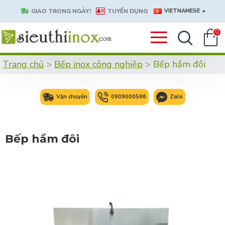
GIAO TRONG NGÀY!
TUYỂN DỤNG
VIETNAMESE
0
Trang chủ
Bếp inox công nghiệp
Bếp hầm đôi
Vận chuyển
0909000586
Zalo
Bếp hầm đôi