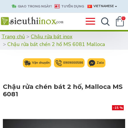
GIAO TRONG NGÀY!
TUYỂN DỤNG
VIETNAMESE
0
Trang chủ
Chậu rửa bát inox
Chậu rửa bát chén 2 hố MS 6081 Malloca
Vận chuyển
0909000586
Zalo
Chậu rửa chén bát 2 hố, Malloca MS
6081
-15 %