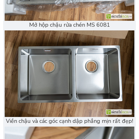
Mở hộp chậu rửa chén MS 6081
Viền chậu và các góc cạnh dập phẳng mịn rất đẹp!