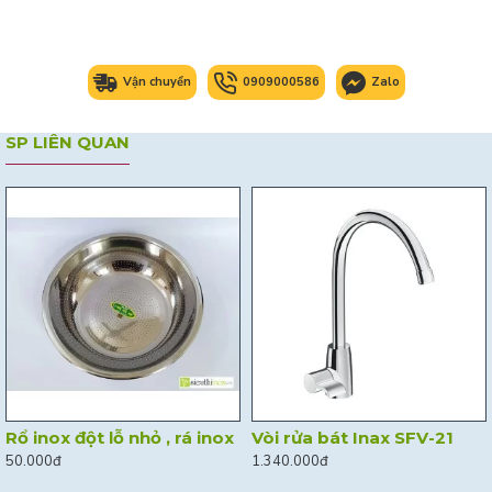
Vận chuyển
0909000586
Zalo
SP LIÊN QUAN
Rổ inox đột lỗ nhỏ , rá inox
Vòi rửa bát Inax SFV-21
50.000đ
1.340.000đ