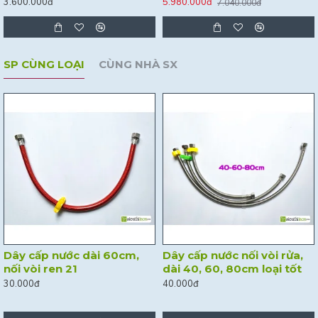
3.600.000đ
5.980.000đ
7.040.000đ
SP CÙNG LOẠI
CÙNG NHÀ SX
Dây cấp nước dài 60cm,
Dây cấp nước nối vòi rửa,
nối vòi ren 21
dài 40, 60, 80cm loại tốt
30.000đ
40.000đ