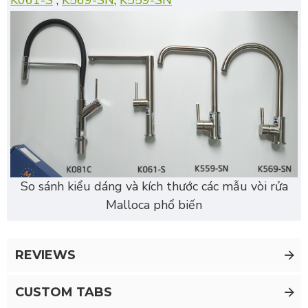
K061-S
;
K569-SN
;
K559-SN
So sánh kiểu dáng và kích thước các mẫu vòi rửa
Malloca phổ biến
REVIEWS
CUSTOM TABS