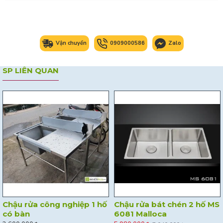
Vận chuyển
0909000586
Zalo
SP LIÊN QUAN
Chậu rửa công nghiệp 1 hố
Chậu rửa bát chén 2 hố MS
có bàn
6081 Malloca