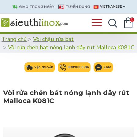
GIAO TRONG NGÀY!
TUYỂN DỤNG
VIETNAMESE
0
Trang chủ
Vòi chậu rửa bát
Vòi rửa chén bát nóng lạnh dây rút Malloca K081C
Vận chuyển
0909000586
Zalo
Vòi rửa chén bát nóng lạnh dây rút
Malloca K081C