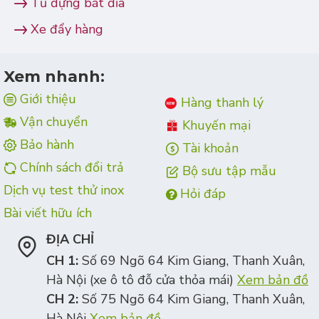
Tủ đựng bát đĩa
Xe đẩy hàng
Xem nhanh:
Giới thiệu
Hàng thanh lý
Vận chuyển
Khuyến mại
Bảo hành
Tài khoản
Chính sách đổi trả
Bộ sưu tập mẫu
Dịch vụ test thử inox
Hỏi đáp
Bài viết hữu ích
ĐỊA CHỈ
CH 1:
Số 69 Ngõ 64 Kim Giang, Thanh Xuân,
Hà Nội (xe ô tô đỗ cửa thỏa mái)
Xem bản đồ
CH 2:
Số 75 Ngõ 64 Kim Giang, Thanh Xuân,
Hà Nội
Xem bản đồ