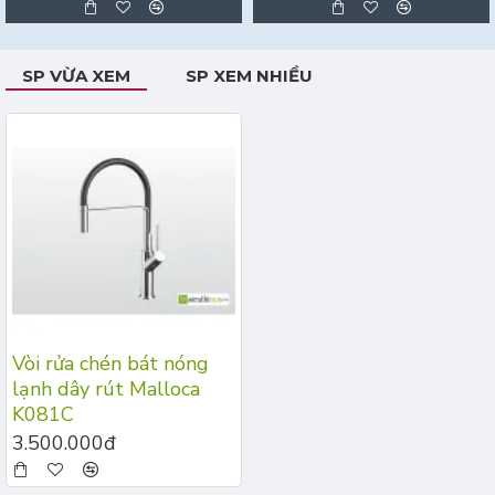
SP VỪA XEM
SP XEM NHIỀU
Vòi rửa chén bát nóng
lạnh dây rút Malloca
K081C
3.500.000đ