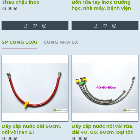
Thau chậu inox
Bồn rửa tay inox trường
học, nhà máy, bệnh viện
33.000đ
SP CÙNG LOẠI
CÙNG NHÀ SX
Dây cấp nước dài 60cm,
Dây cấp nước nối vòi rửa,
nối vòi ren 21
dài 40, 60, 80cm loại tốt
30.000đ
40.000đ