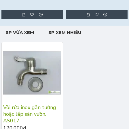
SP VỪA XEM
SP XEM NHIỀU
Vòi rửa inox gắn tường
hoặc lắp sân vườn,
AS017
120.000đ