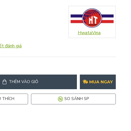
HwataVina
ết đánh giá
THÊM VÀO GIỎ
MUA NGAY
 THÍCH
SO SÁNH SP