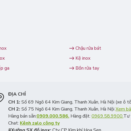
inox
Chậu rửa bát
nox
Kệ inox
ếp ga
Bồn rửa tay
ĐỊA CHỈ
CH 1:
Số 69 Ngõ 64 Kim Giang, Thanh Xuân, Hà Nội (xe ô tô
CH 2:
Số 75 Ngõ 64 Kim Giang, Thanh Xuân, Hà Nội
Xem bả
Hàng bán sẵn:
0909.000.586.
Hàng đặt:
0969.58.9900.
Tư 
Chat:
Kênh zalo công ty
#Xưởng SX đồ inox:
Cty CP Kim khí Hoa Sen