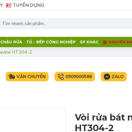
Y
TUYỂN DỤNG
- CHẬU RỬA
TỦ - BẾP CÔNG NGHIỆP
SP KHÁC
KHUYẾN MẠ
atavina HT304-2
VẬN CHUYỂN
0909000586
ZALO
Vòi rửa bát
HT304-2