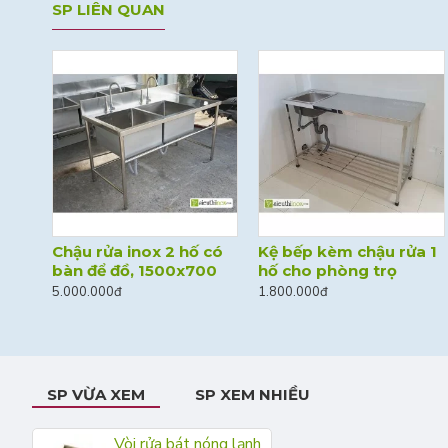
SP LIÊN QUAN
Chậu rửa inox 2 hố có
Kệ bếp kèm chậu rửa 1
Dây cấp nước dài
Dây cấp nước nối vòi
bàn để đồ, 1500x700
hố cho phòng trọ
60cm, nối vòi ren 21
rửa, dài 40, 60, 80c
loại tốt
5.000.000đ
1.800.000đ
30.000đ
40.000đ
SP VỪA XEM
SP XEM NHIỀU
Vòi rửa bát nóng lạnh