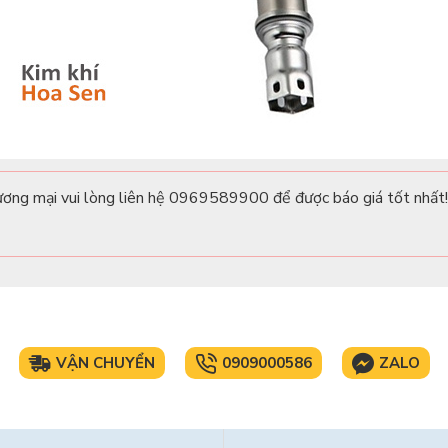
ơng mại vui lòng liên hệ 0969589900 để được báo giá tốt nhất!
VẬN CHUYỂN
0909000586
ZALO