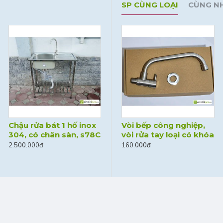
SP CÙNG LOẠI
CÙNG N
Chậu rửa bát 1 hố inox
Dây cấp nước đầu cong
Vòi bếp công nghiệp,
304, có chân sàn, s78C
m
90 độ, inox 304
vòi rửa tay loại có khóa
2.500.000đ
60.000đ
160.000đ