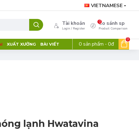
VIETNAMESE
0
Tài khoản
So sánh sp
Login / Register
Product Comparison
0
0 sản phẩm - 0đ
I
XUẤT XƯỞNG
BÀI VIẾT
 nóng lạnh Hwatavina