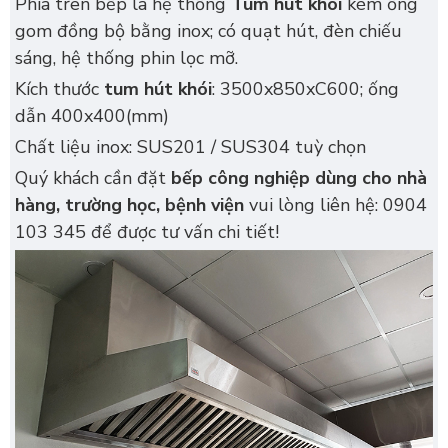
Phía trên bếp là hệ thống
Tum hút khói
kèm ống
gom đồng bộ bằng inox; có quạt hút, đèn chiếu
sáng, hệ thống phin lọc mỡ.
Kích thước
tum hút khói
: 3500x850xC600; ống
dẫn 400x400(mm)
Chất liệu inox: SUS201 / SUS304 tuỳ chọn
Quý khách cần đặt
bếp công nghiệp dùng cho nhà
hàng, trường học, bệnh viện
vui lòng liên hệ: 0904
103 345 để được tư vấn chi tiết!