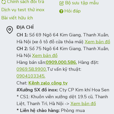
Chính sách đổi trả
Bộ sưu tập mẫu
Dịch vụ test thử inox
Hỏi đáp
Bài viết hữu ích
ĐỊA CHỈ
CH 1:
Số 69 Ngõ 64 Kim Giang, Thanh Xuân,
Hà Nội (xe ô tô đỗ cửa thỏa mái)
Xem bản đồ
CH 2:
Số 75 Ngõ 64 Kim Giang, Thanh Xuân,
Hà Nội
Xem bản đồ
Hàng bán sẵn:
0909.000.586.
Hàng đặt:
0969.58.9900.
Tư vấn kỹ thuật:
0904103345.
Chat:
Kênh zalo công ty
#Xưởng SX đồ inox:
Cty CP Kim khí Hoa Sen
* CS1: Khuôn viên xưởng dệt 19.5 cũ, Thanh
Liệt, Thanh Trì, Hà Nội ->
Xem bản đồ
* Liên hệ chào hàng:
Phòng mua