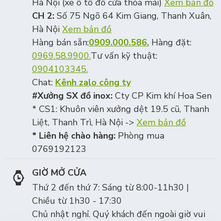
Hà Nội (xe ô tô đỗ cửa thỏa mái)
Xem bản đồ
CH 2:
Số 75 Ngõ 64 Kim Giang, Thanh Xuân,
Hà Nội
Xem bản đồ
Hàng bán sẵn:
0909.000.586.
Hàng đặt:
0969.58.9900.
Tư vấn kỹ thuật:
0904103345.
Chat:
Kênh zalo công ty
#Xưởng SX đồ inox:
Cty CP Kim khí Hoa Sen
* CS1: Khuôn viên xưởng dệt 19.5 cũ, Thanh
Liệt, Thanh Trì, Hà Nội ->
Xem bản đồ
* Liên hệ chào hàng:
Phòng mua
0769192123
GIỜ MỞ CỬA
Thứ 2 đến thứ 7: Sáng từ 8:00-11h30 |
Chiều từ 1h30 - 17:30
Chủ nhật nghỉ. Quý khách đến ngoài giờ vui