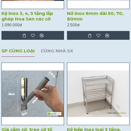
Kệ inox 3, 4, 5 tầng lắp
Nở inox 6mm dài 50, 70,
ghép Hoa Sen các cỡ
80mm
1.090.000đ
2.500đ
SP CÙNG LOẠI
CÙNG NHÀ SX
Giá cắm cờ, treo cờ tổ
Kệ bếp inox loại 3 tầng,