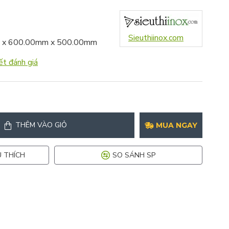
Sieuthiinox.com
 x 600.00mm x 500.00mm
ết đánh giá
THÊM VÀO GIỎ
MUA NGAY
 THÍCH
SO SÁNH SP