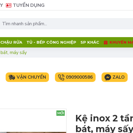
Y
TUYỂN DỤNG
- CHẬU RỬA
TỦ - BẾP CÔNG NGHIỆP
SP KHÁC
KHUYẾN MẠ
 bát, máy sấy
VẬN CHUYỂN
0909000586
ZALO
MỚI
Kệ inox 2 tầ
bát, máy sấ