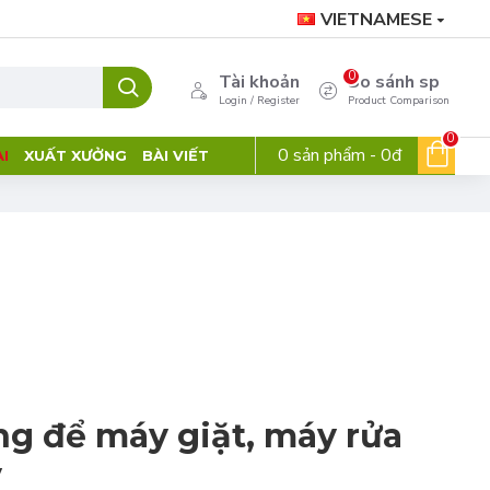
VIETNAMESE
0
Tài khoản
So sánh sp
Login / Register
Product Comparison
0
0 sản phẩm - 0đ
I
XUẤT XƯỞNG
BÀI VIẾT
ng để máy giặt, máy rửa
y