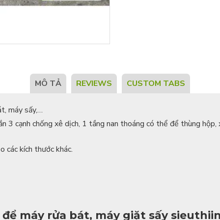
MÔ TẢ
REVIEWS
CUSTOM TABS
át, máy sấy,…
n 3 cạnh chống xê dịch, 1 tầng nan thoáng có thể để thùng hộp,
 các kích thước khác.
 để máy rửa bát, máy giặt sấy sieuthi