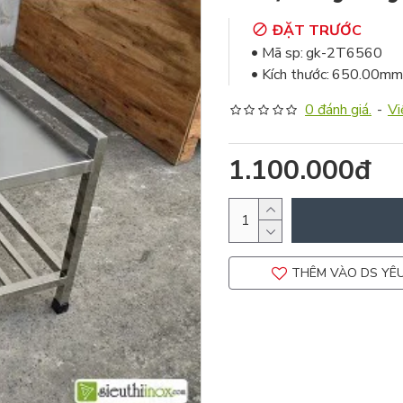
ĐẶT TRƯỚC
Mã sp:
gk-2T6560
Kích thước:
650.00mm
0 đánh giá.
-
Vi
1.100.000đ
THÊM VÀO DS YÊU