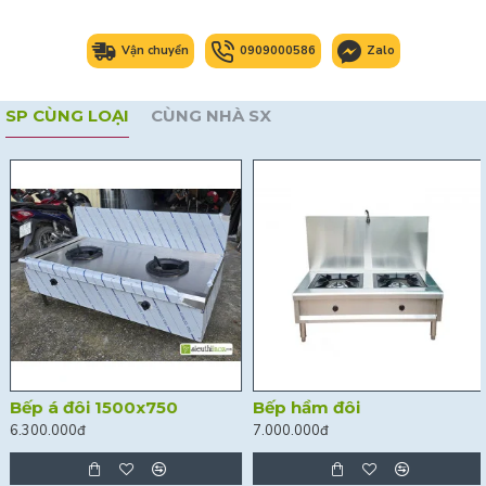
Vận chuyển
0909000586
Zalo
SP CÙNG LOẠI
CÙNG NHÀ SX
Bếp á đôi 1500x750
Bếp hầm đôi
6.300.000đ
7.000.000đ