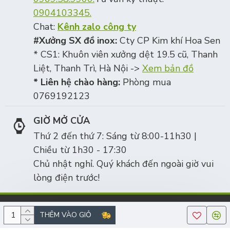
0904103345.
Chat:
Kênh zalo công ty
#Xưởng SX đồ inox:
Cty CP Kim khí Hoa Sen
* CS1: Khuôn viên xưởng dệt 19.5 cũ, Thanh
Liệt, Thanh Trì, Hà Nội ->
Xem bản đồ
* Liên hệ chào hàng:
Phòng mua
0769192123
GIỜ MỞ CỬA
Thứ 2 đến thứ 7: Sáng từ 8:00-11h30 |
Chiều từ 1h30 - 17:30
Chủ nhật nghỉ. Quý khách đến ngoài giờ vui
lòng điện trước!
Công ty cổ phần Kim khí Hoa Sen, số ĐKKD/MST: 0105342106 | ĐT:
THÊM VÀO GIỎ
0969589900 | Copyright © 2010-2025