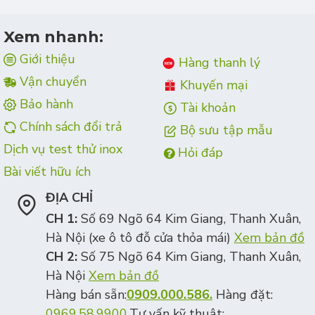
Xem nhanh:
Giới thiệu
Hàng thanh lý
Vận chuyển
Khuyến mại
Bảo hành
Tài khoản
Chính sách đổi trả
Bộ sưu tập mẫu
Dịch vụ test thử inox
Hỏi đáp
Bài viết hữu ích
ĐỊA CHỈ
CH 1:
Số 69 Ngõ 64 Kim Giang, Thanh Xuân,
Hà Nội (xe ô tô đỗ cửa thỏa mái)
Xem bản đồ
CH 2:
Số 75 Ngõ 64 Kim Giang, Thanh Xuân,
Hà Nội
Xem bản đồ
Hàng bán sẵn:
0909.000.586.
Hàng đặt:
0969.58.9900.
Tư vấn kỹ thuật: