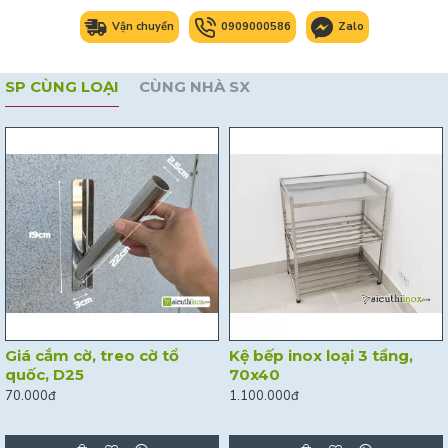
Vận chuyển
0909000586
Zalo
SP CÙNG LOẠI
CÙNG NHÀ SX
Giá cắm cờ, treo cờ tổ
Kệ bếp inox loại 3 tầng,
quốc, D25
70x40
70.000đ
1.100.000đ