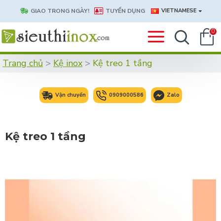
GIAO TRONG NGÀY!
TUYỂN DỤNG
VIETNAMESE
0
Trang chủ
Kệ inox
Kệ treo 1 tầng
Vận chuyển
0909000586
Zalo
Kệ treo 1 tầng