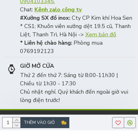
0904103345.
Chat:
Kênh zalo công ty
#Xưởng SX đồ inox:
Cty CP Kim khí Hoa Sen
* CS1: Khuôn viên xưởng dệt 19.5 cũ, Thanh
Liệt, Thanh Trì, Hà Nội ->
Xem bản đồ
* Liên hệ chào hàng:
Phòng mua
0769192123
GIỜ MỞ CỬA
Thứ 2 đến thứ 7: Sáng từ 8:00-11h30 |
Chiều từ 1h30 - 17:30
Chủ nhật nghỉ. Quý khách đến ngoài giờ vui
lòng điện trước!
Công ty cổ phần Kim khí Hoa Sen, số ĐKKD/MST: 0105342106 | ĐT:
THÊM VÀO GIỎ
0969589900 | Copyright © 2010-2025