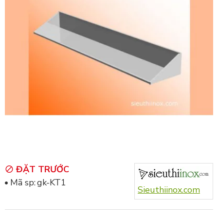
ĐẶT TRƯỚC
Mã sp:
gk-KT1
Sieuthiinox.com